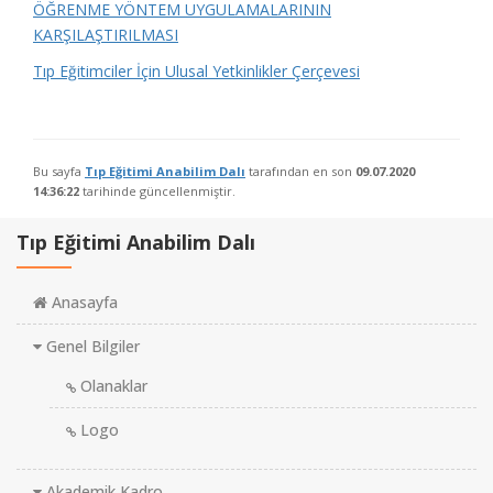
ÖĞRENME YÖNTEM UYGULAMALARININ
KARŞILAŞTIRILMASI
Tıp Eğitimciler İçin Ulusal Yetkinlikler Çerçevesi
Bu sayfa
Tıp Eğitimi Anabilim Dalı
tarafından en son
09.07.2020
14:36:22
tarihinde güncellenmiştir.
Tıp Eğitimi Anabilim Dalı
Anasayfa
Genel Bilgiler
Olanaklar
Logo
Akademik Kadro