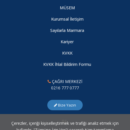
MÜSEM
Kurumsal İletişim
Sayılarla Marmara
Kariyer
KVKK
KVKK İhlal Bildirim Formu
ÇAĞRI MERKEZİ
0216 777 0777
Bize Yazın
Çerezler, içeriği kişiselleştirmek ve trafiği analiz etmek için
kullanılır. "Tümüne İzin Ver"i seçerek tüm tanımlama