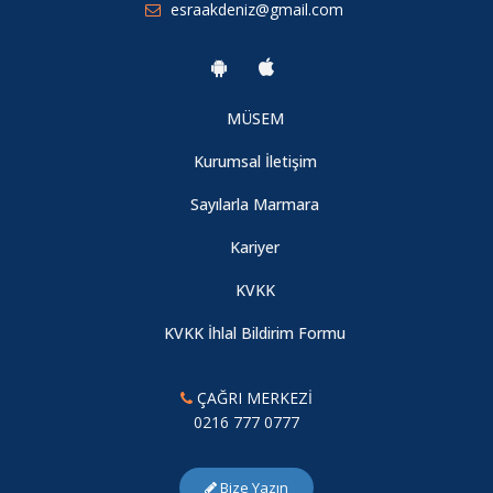
esraakdeniz@gmail.com
Sözlü Bildiri Ödülü
UTEK 2022 XII. ULUSAL TIP EĞİTİMİ KONGRESİ SAMSUN’DA
MÜSEM
OLACAK
Kurumsal İletişim
UÇEP 2020
Sayılarla Marmara
Kariyer
İstatistiksel Danışmanlık
KVKK
Anabilim Dalı Başkanı
KVKK İhlal Bildirim Formu
Marmara TEAD, UTEK 2025’te Akademik Katkı Sağladı
ÇAĞRI MERKEZİ
0216 777 0777
İntörnlerimizden Yapay Zekâ Odaklı Tıp Eğitimi Sunumları
Bize Yazın