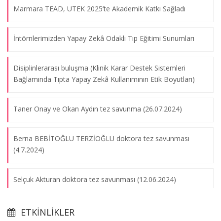
Marmara TEAD, UTEK 2025’te Akademik Katkı Sağladı
İntörnlerimizden Yapay Zekâ Odaklı Tıp Eğitimi Sunumları
Disiplinlerarası buluşma (Klinik Karar Destek Sistemleri
Bağlamında Tıpta Yapay Zekâ Kullanımının Etik Boyutları)
Taner Onay ve Okan Aydın tez savunma (26.07.2024)
Berna BEBİTOĞLU TERZİOĞLU doktora tez savunması
Anlatılarla resim sergisi
(4.7.2024)
09.08.2026
Selçuk Akturan doktora tez savunması (12.06.2024)
Yayınlar
Ayşenur MERİÇ HAFIZ doktora tez savunması (31.01.2024)
09.08.2026
ETKINLIKLER