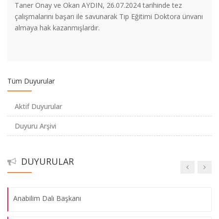
Taner Onay ve Okan AYDIN, 26.07.2024 tarihinde tez
Prof. Dr. Özlem Tanrıöver yurt dışı görevlendirme
çalışmalarını başarı ile savunarak Tıp Eğitimi Doktora ünvanı
almaya hak kazanmışlardır.
Tübitak tarafından desteklenen projelerimiz
Sözlü Bildiri Ödülü
Tüm Duyurular
UTEK 2022 XII. ULUSAL TIP EĞİTİMİ KONGRESİ SAMSUN’DA
Aktif Duyurular
OLACAK
Duyuru Arşivi
UÇEP 2020
DUYURULAR
İstatistiksel Danışmanlık
Anabilim Dalı Başkanı