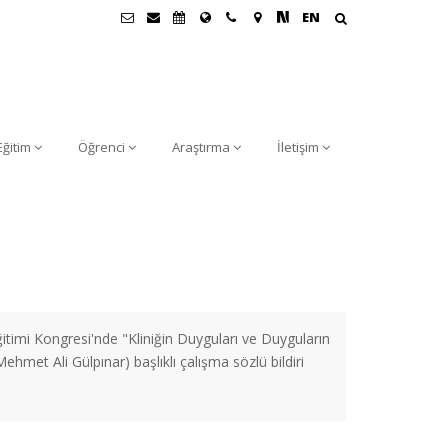
EN
Eğitim
Öğrenci
Araştırma
İletişim
itimi Kongresi'nde "Kliniğin Duyguları ve Duyguların
hmet Ali Gülpınar) başlıklı çalışma sözlü bildiri