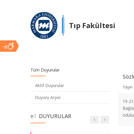
Prof. Dr. Özlem Tanrıöver yurt dışı
görevlendirme
Tıp Fakültesi
Tübitak tarafından desteklenen
projelerimiz
Sözlü Bildiri Ödülü
Ana
Tüm Duyurular
Sözl
UTEK 2022 XII. ULUSAL TIP EĞİTİMİ
İçerik
KONGRESİ SAMSUN’DA OLACAK
Aktif Duyurular
Yayın 
Duyuru Arşivi
19-21
UÇEP 2020
Bağlam
ödülü
DUYURULAR
İstatistiksel Danışmanlık