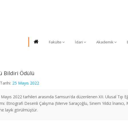
Fakülte
İdari
Akademik
ü Bildiri Ödülü
Tarihi:
25 Mayıs 2022
 Mayıs 2022 tarhileri arasında Samsun'da düzenlenen XII. Ulusal Tıp Eğ
ı: Etnografi Desenli Çalışma (Merve Saraçoğlu, Sinem Yıldız İnanıcı, Me
ne layık görülmüştür.